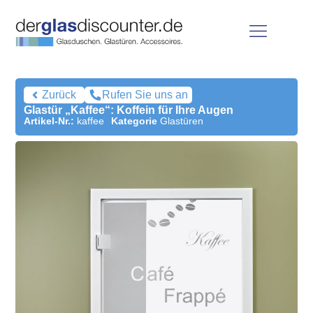
Zurück
Rufen Sie uns an
Glastür „Kaffee“: Koffein für Ihre Augen
Artikel-Nr.:
kaffee
Kategorie
Glastüren