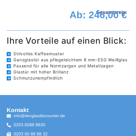
Ab:
246,00
€
Gesamtpreis:
Ihre Vorteile auf einen Blick:
Stilvolles Kaffeemuster
Ganzglastür aus pflegeleichtem 8 mm-ESG Weißglas
Passend für alle Normzargen und Metallzagen
Glastür mit hoher Brillanz
Schmutzunempfindlich
Kontakt
info@derglasdiscounter.de
0203 6088 8830
0203 60 88 88 32