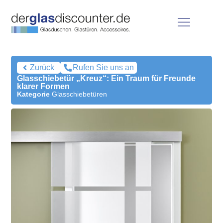
Zurück
Rufen Sie uns an
Glasschiebetür „Kreuz“: Ein Traum für Freunde
klarer Formen
Kategorie
Glasschiebetüren