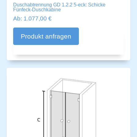
Duschabtrennung GD 1.2.2 5-eck: Schicke
Fünfeck-Duschkabine
Ab:
1.077,00
€
A
lt
Produkt anfragen
e
r
n
a
ti
v
e
: