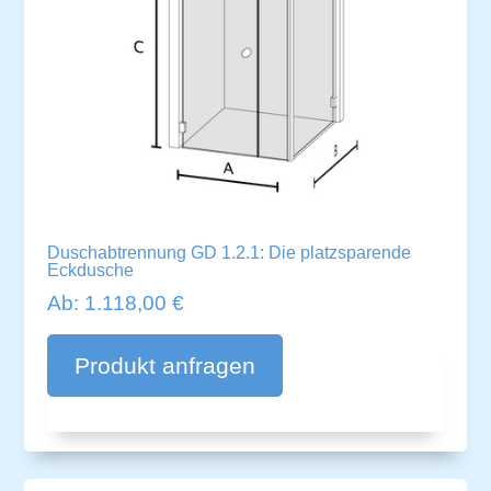
Duschabtrennung GD 1.2.1: Die platzsparende
Eckdusche
Ab:
1.118,00
€
A
lt
Produkt anfragen
e
r
n
a
ti
v
e