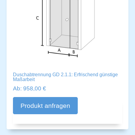
Duschabtrennung GD 2.1.1: Erfrischend günstige
Maßarbeit
Ab:
958,00
€
A
lt
Produkt anfragen
e
r
n
a
ti
v