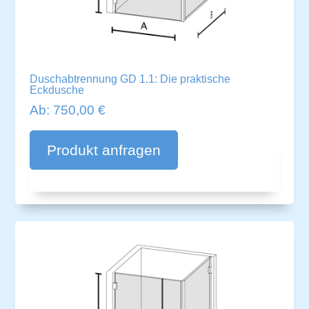
Duschabtrennung GD 1.1: Die praktische
Eckdusche
Ab:
750,00
€
A
lt
Produkt anfragen
e
r
n
a
ti
v
e
: