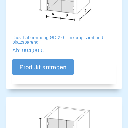
Duschabtrennung GD 2.0: Unkompliziert und
platzsparend
Ab:
994,00
€
A
lt
Produkt anfragen
e
r
n
a
ti
v
e
: