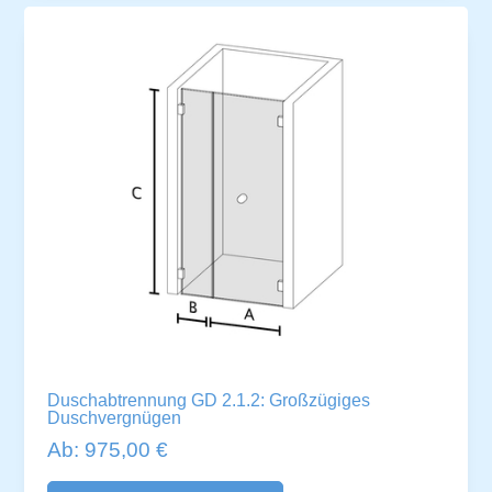
e
:
Duschabtrennung GD 2.1.2: Großzügiges
Duschvergnügen
Ab:
975,00
€
A