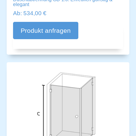
elegant
Ab:
534,00
€
A
lt
Produkt anfragen
e
r
n
a
ti
v
e
: