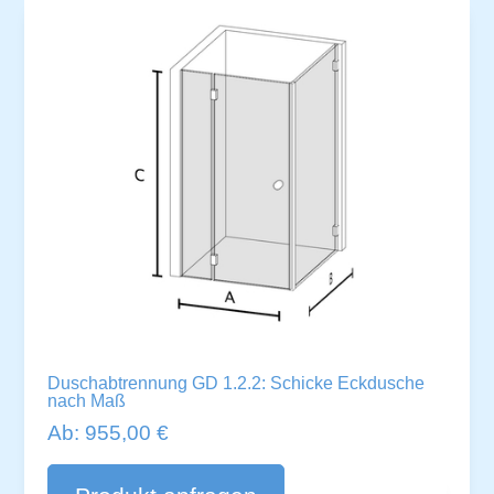
:
Duschabtrennung GD 1.2.2: Schicke Eckdusche
nach Maß
Ab:
955,00
€
A
lt